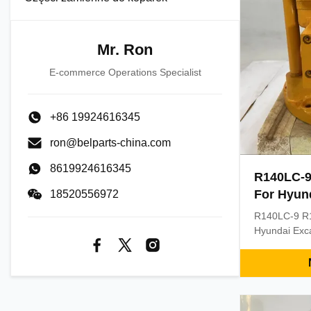
Mr. Ron
E-commerce Operations Specialist
+86 19924616345
ron@belparts-china.com
8619924616345
R140LC-9
For Hyun
18520556972
Parts 31
R140LC-9 R1
Hyundai Exca
11140 31Q4-
Product Des
Swing Motor 
parts 31Q4-
Motor OEM Ap