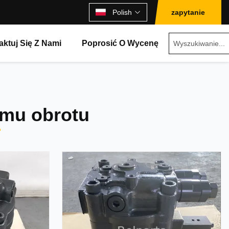
Polish
zapytanie
aktuj Się Z Nami
Poprosić O Wycenę
mu obrotu