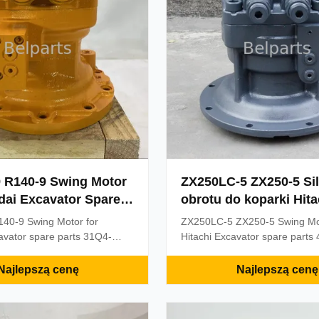
 R140-9 Swing Motor
ZX250LC-5 ZX250-5 Sil
dai Excavator Spare
obrotu do koparki Hita
Q4-11140
Części zamienne 4729
40-9 Swing Motor for
ZX250LC-5 ZX250-5 Swing Mot
Silnik obrotowy
vator spare parts 31Q4-
Hitachi Excavator spare parts
11130 Rotation Motor OEM
Rotation Rotary Motor Product
cription R140LC-9 R140-9
ZX250LC-5 ZX250-5 Swing Mot
Najlepszą cenę
Najlepszą cenę
for Hyundai Excavator spare
Hitachi Excavator spare parts
11140 31Q4-11130 Rotation
Rotation Rotary Motor Applicat
plication Excavator Part
Excavator Part name Swing M