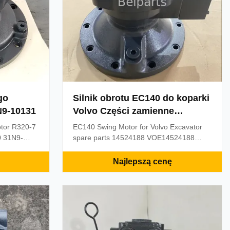
go
Silnik obrotu EC140 do koparki
N9-10131
Volvo Części zamienne
14524188 VOE14524188
otor R320-7
EC140 Swing Motor for Volvo Excavator
Urządzenie silnika obrotowego
0 31N9-
spare parts 14524188 VOE14524188
cavator Part
OEM
Rotary motor device OEM Product
eel
Description EC140 Swing Motor for Volvo
Najlepszą cenę
1N8-12010
Excavator spare parts 14524188
*36*52
VOE14524188 Rotary motor device OEM
Appliion
Application Excavator Part name Swing
tor Material
Motor Machine model EC140 Part number
14524188 ...