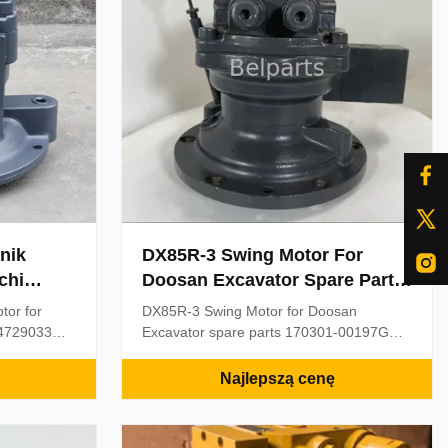
nik
DX85R-3 Swing Motor For
chi
Doosan Excavator Spare Parts
033
170301-00197G Swing Drive
or for
DX85R-3 Swing Motor for Doosan
Motor
 4729033
Excavator spare parts 170301-00197G
 Description
Swing Drive Motor Product Description
or for
DX85R-3 Swing Motor for Doosan
Najlepszą cenę
 4729033
Excavator spare parts 170301-00197G
ion
Swing Drive Motor Application Excavator
otor
Part name Swing Motor Machine model