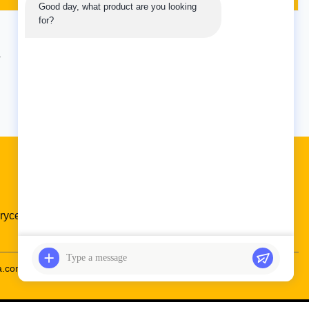
Good day, what product are you looking 
odel VIO15
Excavator Part name Swing Motor
for?
ime 3-7
Machine model CB 85Z-1 86C-1 90Z-1
/sea/train
100C-1 Part number 333/W4439 Warranty
..
12 months Delivery time 3-7 Days
4
5
Ostatni.
Shipment Express...
Szybkie linki
ryce
Kontrola jakości
Skontaktuj się z nami
a.com
86--19924616345