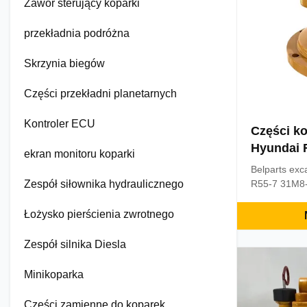
Zawór sterujący koparki
przekładnia podróżna
Skrzynia biegów
Części przekładni planetarnych
Kontroler ECU
Części ko
Hyundai 
ekran monitoru koparki
silnika h
Belparts exc
Zespół siłownika hydraulicznego
R55-7 31M8-
Appliion Exc
motor Part 
Łożysko pierścienia zwrotnego
R55-7 Brand
Paypal, Trad
Zespół silnika Diesla
Delivery 3 d
received Ship
Minikoparka
Części zamienne do koparek