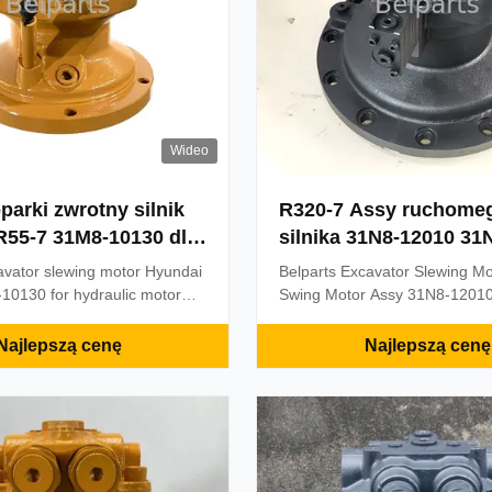
Wideo
parki zwrotny silnik
R320-7 Assy ruchome
R55-7 31M8-10130 dla
silnika 31N8-12010 31
ydraulicznego
avator slewing motor Hyundai
Belparts Excavator Slewing M
10130 for hydraulic motor
Swing Motor Assy 31N8-1201
avator Part name slewing
10131 for hyundai Appliion:Ex
number 31M8-10130 Model
name:swing motor Material:St
Najlepszą cenę
Najlepszą cenę
 hyundai Payment term T/T,
Model:R320-7 Part number:3
e assurance, or as required
31N9-10131 Payment term:37
ays after the payment
Delivery:56KG Brand:Belparts 
ment by sea, by air, by ...
Excavator Part name swing mo
Steel ...