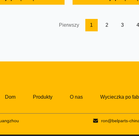
ation Rotary Motor
name Swing Motor Machine m
Excavator Part name Swing
Warranty 12 months Delivery t
ne model 345DL Part number
Days Shipment Express/freight
49975 Warranty 12 months ...
Quality Made in China MOQ 1 .
Pierwszy
1
2
3
Dom
Produkty
O nas
Wycieczka po fab
Guangzhou
ron@belparts-chin