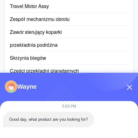
Travel Motor Assy
Zespół mechanizmu obrotu
Zawór sterujący koparki
przekładnia podróżna
Skrzynia biegów
Części przekładni planetarnych
Kontroler ECU
Wayne
ekran monitoru koparki
5:03 PM
Zespół siłownika hydraulicznego
Good day, what product are you looking for?
Łożysko pierścienia zwrotnego
Zespół silnika Diesla