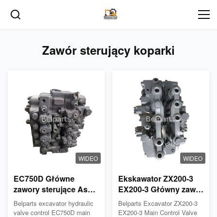
Zawór sterujący koparki
WIDEO
WIDEO
EC750D Główne
Ekskawator ZX200-3
zawory sterujące Assy
EX200-3 Główny zawór
VOE14735061
sterujący dla Hitachi
Belparts excavator hydraulic
Belparts Excavator ZX200-3
4327129 4296348
valve control EC750D main
EX200-3 Main Control Valve