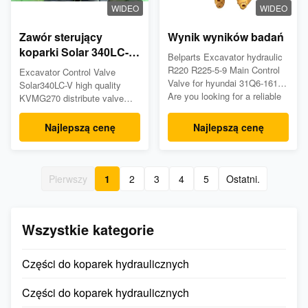
WIDEO
WIDEO
Zawór sterujący
Wynik wyników badań
koparki Solar 340LC-V
Belparts Excavator hydraulic
KVMG270
R220 R225-5-9 Main Control
Excavator Control Valve
Valve for hyundai 31Q6-16111
Solar340LC-V high quality
Are you looking for a reliable
KVMG270 distribute valve
and efficient control valve for
Appliion Excavator Part name
your excavator? Look no
MCV Model Solar340LC-V
Najlepszą cenę
Najlepszą cenę
further than the R220 R225-5-
Part number LC30V00010F2
9 control valve, designed
Warranty Negotiable Payment
specifically for use with a
term T/T, Western union,
wide range of excavator
paypal, trade assurance or as
Pierwszy
1
2
3
4
5
Ostatni.
models. Key Features: ...
required After sales service
Online List of spare parts #
Part No ...
Wszystkie kategorie
Części do koparek hydraulicznych
Części do koparek hydraulicznych