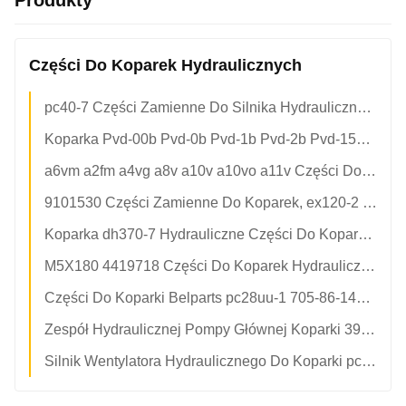
Produkty
Części Do Koparek Hydraulicznych
pc40-7 Części Zamienne Do Silnika Hydraulicznego 20t-60-76710 6 Miesięcy Gwarancji
Koparka Pvd-00b Pvd-0b Pvd-1b Pvd-2b Pvd-15b Pcr-5b Phv-4b Zestawy Naprawcze Hydraulicznej Pompy Tłokowej Części Łożysk Silnika
a6vm a2fm a4vg a8v a10v a10vo a11v Części Do Koparek Hydraulicznych Osiowe Zestawy Naprawcze Silnika Pompy Tłokowej Rexroth
9101530 Części Zamienne Do Koparek, ex120-2 ex100-2 Części Do Naprawy Pomp Hydraulicznych
Koparka dh370-7 Hydrauliczne Części Do Koparek 401-00359 Części Silnika Obrotowego
M5X180 4419718 Części Do Koparek Hydraulicznych zx330-3 zx350 Hitachi Motor Parts
Części Do Koparki Belparts pc28uu-1 705-86-14080 705-41-08100 Do Części Komatsu
Zespół Hydraulicznej Pompy Głównej Koparki 397-3941 sk200-6 4216944 zx470-5g 450 ex200-2 pc130-7 zaxis210
Silnik Wentylatora Hydraulicznego Do Koparki pc3000-6 Komatsu Część 90748640 95930840 89659040 A2FLM355