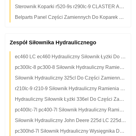
Sterownik Koparki r520-9s r290lc-9 CLASTER ASSY r140w-9 r200w-9 Panel Wyświetlacza 21Q6-30102 21Q6-40300
Belparts Panel Części Zamiennych Do Koparek Wskaźnik LCD DX Solar sl225lc-V sl220lc-6 dh225-7 2621-6012 539-00048g 300426-00084 Pon.
Zespół Siłownika Hydraulicznego
ec460 LC ec460 Hydrauliczny Siłownik Łyżki Do Części Zamiennych Do Koparki 1146-07530 Rynek Wtórny Wysoka Jakość
pc300lc-8 pc300-8 Siłownik Hydrauliczny Ramienia Do Części Zamiennych Do Koparek Komatsu 707-01-0A452 Rynek Wtórny Wysokiej Jakości
Siłownik Hydrauliczny 325cl Do Części Zamiennych Do Koparki 179-9782 1799782 Rynek Wtórny Wysoka Jakość
r210lc-9 r210-9 Siłownik Hydrauliczny Ramienia Do Części Zamiennych Do Koparek Hyundai 31Y1-28631 Rynek Wtórny Wysokiej Jakości
Hydrauliczny Siłownik Łyżki 336el Do Części Zamiennych Do Koparki 357-9766 315-4451 3579766 3154451 Rynek Wtórny Wysokiej Jakości
pc400lc-7l pc400-7l Siłownik Hydrauliczny Ramienia Do Części Zamiennych Do Koparek Komatsu 707-01-0F690 Rynek Wtórny Wysokiej Jakości
Siłownik Hydrauliczny John Deere 225d LC 225d Do Części Zamiennych Do Koparek 9234748g Rynek Wtórny Wysoka Jakość
pc300hd-7l Siłownik Hydrauliczny Wysięgnika Do Części Zamiennych Do Koparek Komatsu 707-01-0A430 Rynek Wtórny Wysokiej Jakości