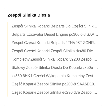
Zespół Silnika Diesla
Zespół Silnika Koparki Belparts Do Części Silnika Cummins r320lc-7 c8.3-C 11N9-00010
Belparts Excavator Diesel Engine pc300lc-8 SAA6D114E-3 Przebudowany Zespół Silnika Do Komatsu
Zespół Części Koparki Belparts 4TNV98T-ZCNRCC Zespół Silnika Wysokoprężnego
Zespół Części Koparki Zespół Silnika dx480 Diesel Dla Doosan k1005735b
Kompletny Zespół Silnika Koparki v2203 Zespół Silnika Używany Z Drugiej Ręki
Stalowy Zespół Silnika Diesla Do Koparki zx50u-2 4TNV88-N Hitachi
zx330 6HK1 Części Wykopalnia Kompletny Zestaw Silnika Dla Silnika Diesla Hitachi Assy 4436720 4489385
Część Koparki Zespół Silnika pc200-8 SAA6D107 Zespół Silnika Wysokoprężnego Dla Cummins
Część Koparki Zespół Silnika ec290 d7e Zespół Silnika Wysokoprężnego SA 1111-00704