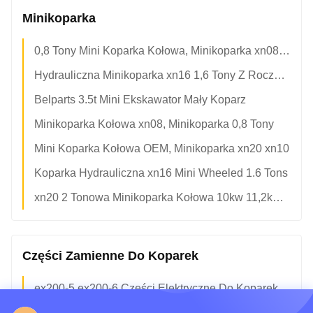
Minikoparka
0,8 Tony Mini Koparka Kołowa, Minikoparka xn08 7,0 KW
Hydrauliczna Minikoparka xn16 1,6 Tony Z Roczną Gwarancją
Belparts 3.5t Mini Ekskawator Mały Koparz
Minikoparka Kołowa xn08, Minikoparka 0,8 Tony
Mini Koparka Kołowa OEM, Minikoparka xn20 xn10
Koparka Hydrauliczna xn16 Mini Wheeled 1.6 Tons
xn20 2 Tonowa Minikoparka Kołowa 10kw 11,2kw 2200r / Min
Części Zamienne Do Koparek
ex200-5 ex200-6 Części Elektryczne Do Koparek 4614911 Silnik Przepustnicy
Belparts Excavator Electric Parts e320 Silnik Krokowy 7Y3913 Silnik Przyspieszenia 7y-3913 Silnik Przepustnicy