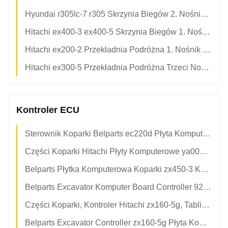
Hyundai r305lc-7 r305 Skrzynia Biegów 2. Nośnik Planetarny Pająk Z Zespołem Przekładni Słonecznej Do Części Koparki XJCK-00131 XJCK-00130 XJCK-00079
Hitachi ex400-3 ex400-5 Skrzynia Biegów 1. Nośnik Planetarny Pająk Z Przekładnią Przeciwsłoneczną Dla 1015505 2031016 3053098
Hitachi ex200-2 Przekładnia Podróżna 1. Nośnik Planetarny Pająk Z Zespołem Przekładni Słonecznej Do Części Koparki 1013982 3047447 2028213
Hitachi ex300-5 Przekładnia Podróżna Trzeci Nośnik Planetarny Pająk Z Zespołem Przekładni Słonecznej Do Części Koparki 1022198 3075005 3075003
Kontroler ECU
Sterownik Koparki Belparts ec220d Płyta Komputerowa
Części Koparki Hitachi Płyty Komputerowe ya00031121 Kontroler Dla zx260-5g
Belparts Płytka Komputerowa Koparki zx450-3 Kontroler 9287705 Dla Hitachi
Belparts Excavator Komputer Board Controller 9287705 Dla Hitachi zx450-3
Części Koparki, Kontroler Hitachi zx160-5g, Tablica Komputerowa ya00008066-5
Belparts Excavator Controller zx160-5g Płyta Komputerowa ya00008066-5 Dla Hitachi