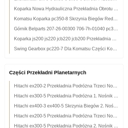
Koparka Nowa Hydrauliczna Przekładnia Obrotu m315 117-7935 152-7375 Części Maszyn Budowlanych
Komatsu Koparka pc350-8 Skrzynia Biegów Redukcji Huśtawki 207-26-00300 706-7h-01040
Górnik Belparts 207-26-00300 706-7h-01040 pc350-8 Górnik Budowlany Skrzynia Biegów Huśtawkowa
Koparka js200 js220 jcb220 jcb200 Przekładnia Obrotowa jrc0007
Swing Gearbox pc220-7 Dla Komatsu Części Kopalni
Części Przekładni Planetarnych
Hitachi ex200-2 Przekładnia Podróżna Trzeci Nośnik Planetarny Pająk Z Zespołem Przekładni Słonecznej Do Części Koparki 1013980 3047444 3047443
Hitachi ex300-5 Przekładnia Podróżna 1. Nośnik Planetarny Pająk Z Zespołem Przekładni Słonecznej Do Części Koparki 1022196 3075001 2038915
Hitachi ex400-3 ex400-5 Skrzynia Biegów 2. Nośnik Planetarny Pająk Z Przekładnią Przeciwsłoneczną Dla 1015523 3053194 3053785
Hitachi ex200-5 Przekładnia Podróżna Trzeci Nośnik Planetarny Pająk Z Zespołem Przekładni Słonecznej Do Części Koparki 1019147 3063957 3063959
Hitachi ex300-5 Przekładnia Podróżna 2. Nośnik Planetarny Pająk Z Zespołem Przekładni Słonecznej Do Części Koparki 1022197 3074989 3075002