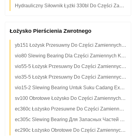
Hydrauliczny Siłownik Łyżki 330bl Do Części Zamiennych Do Koparki 118-3921 1183921 Rynek Wtórny Wysoka Jakość
Łożysko Pierścienia Zwrotnego
yb151 Łożysk Przesuwny Do Części Zamiennych Koparek Yanmar 172149-57600 Łożysk Przesuwny Koła Przesuwnego
vio80 Slewing Bearing Dla Części Zamiennych Koparki Yanmar 172A89-57600 Pierścień Obrotowy Pierścień Obrotowy Aftermarket
vio55-5 Łożysk Przesuwny Do Części Zamiennych Koparki Yanmar 172445-57600
vio35-5 Łożysk Przesuwny Do Części Zamiennych Koparki Yanmar 172458-57600 Łożysk Przesuwny OEM
vio15-2 Slewing Bearing Untuk Suku Cadang Excavator Yanmar 172447-57600 Swing Circle Slew Ring
sv100 Obrotowe Łożysko Do Części Zamiennych Koparki Yanmar 172499-57600 Pierścień Obrotowy Pierścień Obrotowy Zamiennik
ec360c Łożysko Przesuwne Do Części Zamiennych Koparek Volvo 14647527 Koło Przesuwne OEM
ec305c Slewing Bearing Для Запасных Частей Экскаватора Volvo 14570794 Swing Circle Slew Ring
ec290c Łożysko Obrotowe Do Części Zamiennych Koparki Volvo 1155-01201 Pierścień Obrotowy Pierścień Obrotowy Zamiennik