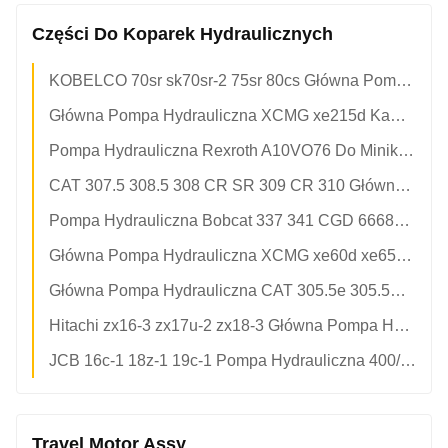
Części Do Koparek Hydraulicznych
KOBELCO 70sr sk70sr-2 75sr 80cs Główna Pompa Hydrauliczna Kawasaki K3SP36B YT10V00001F1 YT10V00016F1 YT10V00027F1 Do Części Mini-Grzebaczy
Główna Pompa Hydrauliczna XCMG xe215d Kawasaki K7V125DTP1X9R-9N03-V K7V125DTP 803082858 Do Koparki
Pompa Hydrauliczna Rexroth A10VO76 Do Minikoparki Sany sy75c sy85c XCMG xe75d xe80c xe85c LiuGong clg907e clg908d
CAT 307.5 308.5 308 CR SR 309 CR 310 Główna Pompa Hydrauliczna OEM Rexroth A10VO72 487-6229 564-7829 564-7830 Do Mini Koparek
Pompa Hydrauliczna Bobcat 337 341 CGD 6668914 6674785 6675294 6686577 Rexroth A10VO63 Do Części Do Minikoparek
Główna Pompa Hydrauliczna XCMG xe60d xe65da OEM Rexroth A10VO72 Do Części Do Minikoparek
Główna Pompa Hydrauliczna CAT 305.5e 305.5E2 OEM Rexroth A10VO60 423-0097 4230097 Do Części Do Minikoparek
Hitachi zx16-3 zx17u-2 zx18-3 Główna Pompa Hydrauliczna Nachi PVD-08-18p-6G3-4191a 4654364 Do Części Do Minikoparek
JCB 16c-1 18z-1 19c-1 Pompa Hydrauliczna 400/n7144 OEM Rexroth A10VO18 Do Części Do Minikoparek
Travel Motor Assy