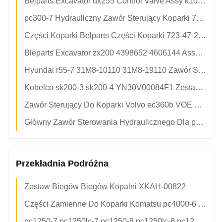
Belparts Excavator dx255 Control Valve Assy k1005097a Dla Doosan
pc300-7 Hydrauliczny Zawór Sterujący Koparki 7234726105
Części Koparki Belparts Części Koparki 723-47-27501 Zawór Sterujący Assy Komatsu Dla pc400-7 pc400-8
Bleparts Excavator zx200 4398652 4606144 Assy Zawór Sterujący Dla Części Ekskawatorów Hitachi
Hyundai r55-7 31M8-10110 31M8-19110 Zawór Sterujący Wykopalni 31M8-10120 31M8-19121
Kobelco sk200-3 sk200-4 YN30V00084F1 Zestaw Uszczelnień Zaworu Sterującego - Wymiana
Zawór Sterujący Do Koparki Volvo ec360b VOE 14509429 Część Hydrauliczna
Główny Zawór Sterowania Hydraulicznego Dla pc2000-8 KOMATSU Części Koparki 709-1a-11100 Oryginalny Dodatek Dystrybutora
Przekładnia Podróżna
Zestaw Biegów Biegów Kopalni XKAH-00822
Części Zamienne Do Koparki Komatsu pc4000-6 pc4000-6e 92480040 90603140 Przekładnia Główna Zwalniająca Zespół Przekładni
pc1250-7 pc1250lc-7 pc1250-8 pc1250lc-8 pc1250-8r Skrzynia Biegów Reduktorów Podróży Dla Części Zamiennych Koparek Komatsu 21n-27-00130 21n-27-00140 Zestaw Skrzyni Biegów Reduktorów