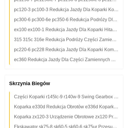
pc120-3 pc100-3 Redukcja Jazdy Dla Koparki Komatsu Części Zamienne 203-60-00302 203-60-00301 203-60-00300 203-60-41101 Przekładnia Jazdy
pc300-6 pc300-6e pc350-6 Redukcja Podróży Dla Koparki Komatsu Części Zamienne 207-27-00150 207-27-00151 Przejazd Reduktor Biegowy
ex100 ex100-1 Redukcja Jazdy Dla Koparki Hitachi Części Zamienne 9096481 9065934 9080068 Przekładnia Jazdy
315 315c 316e Redukcja Podróży Części Zamiennych Do Koparek 350-0452 199-4505 210-3529 3500452 1994505 2103529 Reduktor Napędu Torów
pc220-6 pc228 Redukcja Jazdy Dla Koparki Komatsu Części Zamienne 20y-27-d2000 206-27-d1000 Zespół Reduktora Jazdy
ec360 Redukcja Jazdy Dla Części Zamiennych Do Koparki VOLVO 14566401 Zespół Reduktora Jazdy
Skrzynia Biegów
Części Koparki r145lc-9 r140w-9 Swing Gearbox Dla Hyundai 31Q4-11140
Koparka e330d Redukcja Obrotów e336d Koparka 2042679 Skrzynia Biegów
Koparka zx120-3 Urządzenie Obrotowe zx120 Przekładnia Obrotowa 9277217
Ekskawator sk75-8 sk60-5 sk60-6 sk75ur Przesunięcie Zwrotne