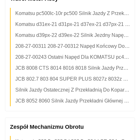
Komatsu pc500lc-10r pc500 Silnik Jazdy Z Przekładnią Główną Ze Skrzynią Biegów 2A8-27-00110 2A8-27-00120 Do Części Koparki
Komatsu d31ex-21 d31px-21 d37ex-21 d37px-21 NAPĘD KOŃCOWY Część Spychacza 11y-27-10301 11y-27-10401 Hydrauliczny Silnik Jezdny
Komatsu d39px-22 d39ex-22 Silnik Jezdny Napędu Końcowego 11y-27-30101 11y-27-30100 11y-27-30201 11y-27-30200 706-8f-01110 Do Części Spychacza
208-27-00311 208-27-00312 Napęd Końcowy Do KOMATSU pc400-7 pc400-8 pc450-7 pc450-8 LC Silnik Jezdny Koparki Z Reduktorem
208-27-00243 Ostatni Napęd Dla KOMATSU pc400lc-7 pc400lc-8 pc450lc-7 pc450lc-8 -7eo -8eo pc400 pc450 Ekskawator
JCB 8008 CTS 8014 8016 8018 Silnik Jazdy Przekładni Głównej Ze Skrzynią Biegów 20/925543 20/925544 20/951662 20/951047 Do Części Do Minikoparek
JCB 802.7 803 804 SUPER PLUS 8027z 8032z 8027 8032 ZTS Silnik Jazdy Z Przekładnią Główną Ze Skrzynią Biegów 20/925259 20/925371 20/925297 20/950386 20/951204 Do Części Do Minikoparek
Silnik Jazdy Ostatecznej Z Przekładnią Do Koparek Cat 336d 336e 336f 336D2 340d 340D2 340f, Numery Części 511-6017 507-9337 353-0501
JCB 8052 8060 Silnik Jazdy Przekładni Głównej Ze Skrzynią Biegów 20/925261 20/950212 20/918200 KYB MAG-50vp Do Części Do Minikoparek
Zespół Mechanizmu Obrotu