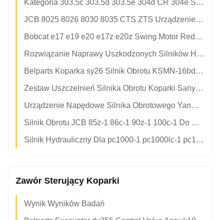
Kategoria 303.5c 303.5d 303.5e 304d CR 304e Swing Motor Drive Device 266-6396 265-8752 281-3052 Nachi PCR-2b-10a-FP-8584a Do Części Mini-Grawniarek
JCB 8025 8026 8030 8035 CTS ZTS Urządzenie Napędowe Silnika Obrotowego 20/925689 20/925690 NCAHI OEM PCR-2b-10a-FP-8584a Do Minikoparki
Bobcat e17 e19 e20 e17z e20z Swing Motor Reducer 7024418
Rozwiązanie Naprawy Uszkodzonych Silników Huśtawkowych
Belparts Koparka sy26 Silnik Obrotu KSMN-16bd-21b Zestaw Przekładni Silnika Obrotu Dla Sany
Zestaw Uszczelnień Silnika Obrotu Koparki Sany KSMN-16bd-21b sy26
Urządzenie Napędowe Silnika Obrotowego Yanmar b37v 172443-73310 172175-73312 Do Minikoparki
Silnik Obrotu JCB 85z-1 86c-1 90z-1 100c-1 Do Koparki Części Zamienne 333/w4439 NACHI PCR-5b-30a-FGP-9407a Urządzenie Reduktora Silnika Obrotowego
Silnik Hydrauliczny Dla pc1000-1 pc1000lc-1 pc1000se-1 pc1000sp-1 Komatsu Excavator Part 706-77-01131 706-77-01130
Zawór Sterujący Koparki
Wynik Wyników Badań