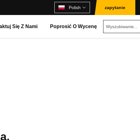
Polish
zapytanie
aktuj Się Z Nami
Poprosić O Wycenę
a.