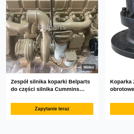
Wideo
Zespół silnika koparki Belparts
Koparka 
do części silnika Cummins
obrotowe
R320LC-7 C8.3-C 11n9-00010
obrotowa
Zapytanie teraz