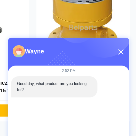
Wayne
Wideo
Wideo
2:52 PM
iczna
Koparka R520 Przekładnia
Good day, what product are you looking 
15 117-
obrotowa z redukcją obrotu
for?
 Maszyn
31QB-10141
Zapytanie teraz