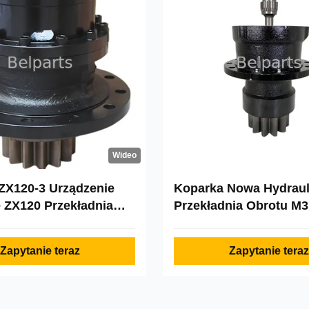
Wideo
ZX120-3 Urządzenie
Koparka Nowa Hydraul
 ZX120 Przekładnia
Przekładnia Obrotu M3
 9277217
7935 152-7375 Części
Budowlanych
Zapytanie teraz
Zapytanie teraz