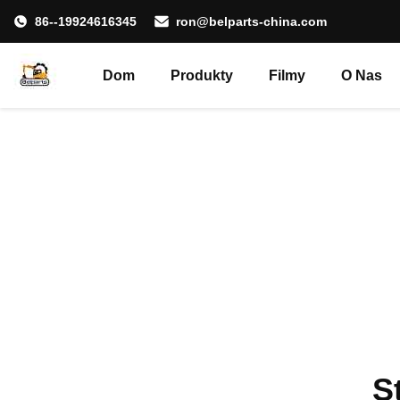
86--19924616345
ron@belparts-china.com
Dom
Produkty
Filmy
O Nas
S