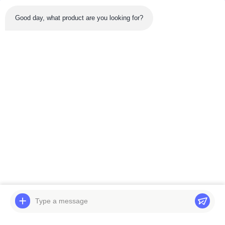
Good day, what product are you looking for?
Najnowsze produkty
Wideo
Wideo
Zespół części koparki
Zespół części koparki
Belparts 4TNV98T-
Zespół silnika DX480