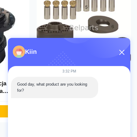
Kiin
Wideo
Wideo
3:32 PM
cja
PC40-7 Części zamienne do
Good day, what product are you looking 
a
silnika hydraulicznego 20T-60-
for?
gów
76710 6 miesięcy gwarancji
Zapytanie teraz