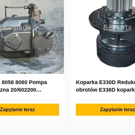
 8056 8060 Pompa
Koparka E330D Reduk
czna 20/602200
obrotów E336D kopark
 Do części mini-
2042679 Skrzynia bie
y
Zapytanie teraz
Zapytanie teraz