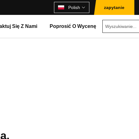
Polish
zapytanie
aktuj Się Z Nami
Poprosić O Wycenę
a.