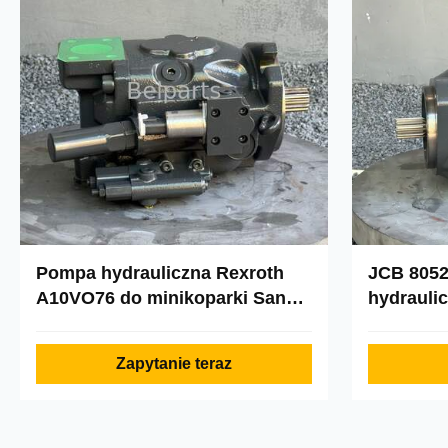
Pompa hydrauliczna Rexroth
JCB 8052
A10VO76 do minikoparki Sany
hydrauli
SY75C SY85C XCMG XE75D
20/925263
XE80C XE85C LiuGong
grzebacz
Zapytanie teraz
CLG907E CLG908D