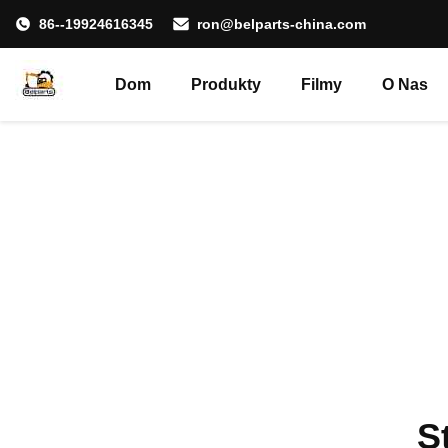
86--19924616345
ron@belparts-china.com
Dom
Produkty
Filmy
O Nas
S